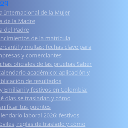
log
a Internacional de la Mujer
a de la Madre
a del Padre
ncimientos de la matrícula
rcantil y multas: fechas clave para
presas y comerciantes
chas oficiales de las pruebas Saber
calendario académico: aplicación y
blicación de resultados
y Emiliani y festivos en Colombia:
é días se trasladan y cómo
anificar tus puentes
lendario laboral 2026: festivos
viles, reglas de traslado y cómo