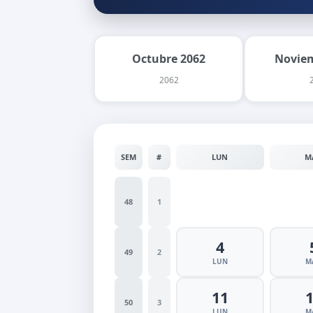
Octubre 2062
Noviem
2062
SEM
#
LUN
M
48
1
4
49
2
LUN
M
11
50
3
LUN
M