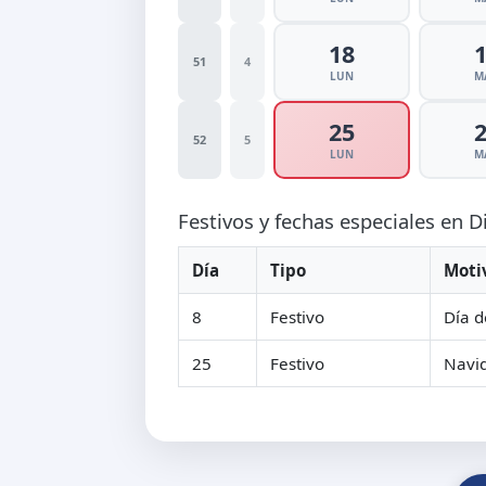
18
51
4
LUN
M
25
52
5
LUN
M
Festivos y fechas especiales en 
Día
Tipo
Moti
8
Festivo
Día d
25
Festivo
Navi