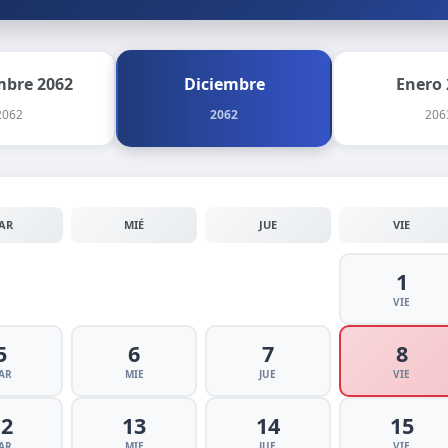
bre 2062
Diciembre
Enero 
2062
2062
206
AR
MIÉ
JUE
VIE
1
VIE
5
6
7
8
AR
MIE
JUE
VIE
12
13
14
15
AR
MIE
JUE
VIE