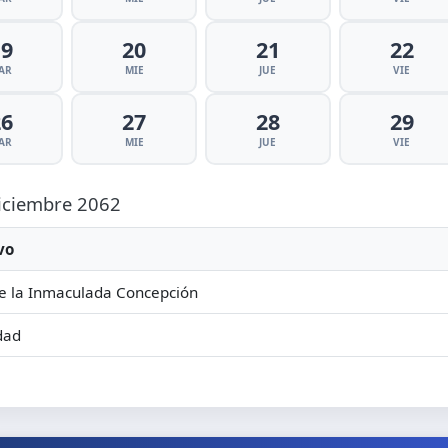
19
20
21
22
AR
MIE
JUE
VIE
26
27
28
29
AR
MIE
JUE
VIE
Diciembre 2062
vo
e la Inmaculada Concepción
dad