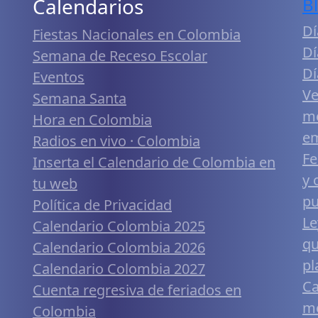
Calendarios
B
Dí
Fiestas Nacionales en Colombia
Dí
Semana de Receso Escolar
Dí
Eventos
Ve
Semana Santa
me
Hora en Colombia
em
Radios en vivo · Colombia
Fe
Inserta el Calendario de Colombia en
y 
tu web
pu
Política de Privacidad
Le
Calendario Colombia 2025
qu
Calendario Colombia 2026
pl
Calendario Colombia 2027
Ca
Cuenta regresiva de feriados en
mó
Colombia