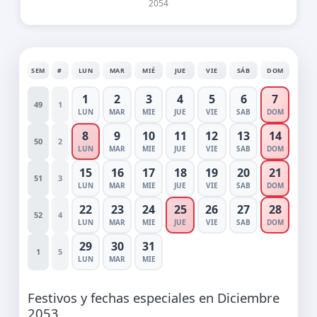
2054
SEM
#
LUN
MAR
MIÉ
JUE
VIE
SÁB
DOM
1
2
3
4
5
6
7
49
1
LUN
MAR
MIE
JUE
VIE
SAB
DOM
8
9
10
11
12
13
14
50
2
LUN
MAR
MIE
JUE
VIE
SAB
DOM
15
16
17
18
19
20
21
51
3
LUN
MAR
MIE
JUE
VIE
SAB
DOM
22
23
24
25
26
27
28
52
4
LUN
MAR
MIE
JUE
VIE
SAB
DOM
29
30
31
1
5
LUN
MAR
MIE
Festivos y fechas especiales en Diciembre
2053