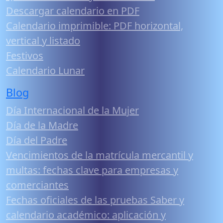
Descargar calendario en PDF
Calendario imprimible: PDF horizontal,
vertical y listado
Festivos
Calendario Lunar
Blog
Día Internacional de la Mujer
Día de la Madre
Día del Padre
Vencimientos de la matrícula mercantil y
multas: fechas clave para empresas y
comerciantes
Fechas oficiales de las pruebas Saber y
calendario académico: aplicación y