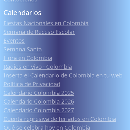
Calendarios
Fiestas Nacionales en Colombia
Semana de Receso Escolar
Eventos
Semana Santa
Hora en Colombia
Radios en vivo · Colombia
Inserta el Calendario de Colombia en tu web
Política de Privacidad
Calendario Colombia 2025
Calendario Colombia 2026
Calendario Colombia 2027
Cuenta regresiva de feriados en Colombia
Qué se celebra hoy en Colombia