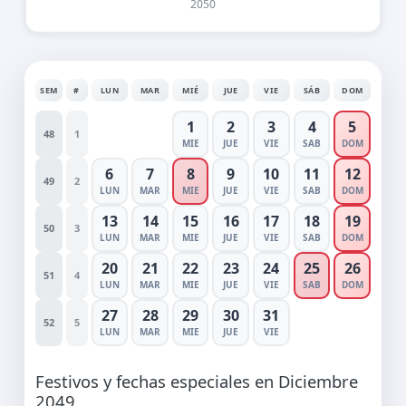
2050
SEM
#
LUN
MAR
MIÉ
JUE
VIE
SÁB
DOM
1
2
3
4
5
48
1
MIE
JUE
VIE
SAB
DOM
6
7
8
9
10
11
12
49
2
LUN
MAR
MIE
JUE
VIE
SAB
DOM
13
14
15
16
17
18
19
50
3
LUN
MAR
MIE
JUE
VIE
SAB
DOM
20
21
22
23
24
25
26
51
4
LUN
MAR
MIE
JUE
VIE
SAB
DOM
27
28
29
30
31
52
5
LUN
MAR
MIE
JUE
VIE
Festivos y fechas especiales en Diciembre
2049