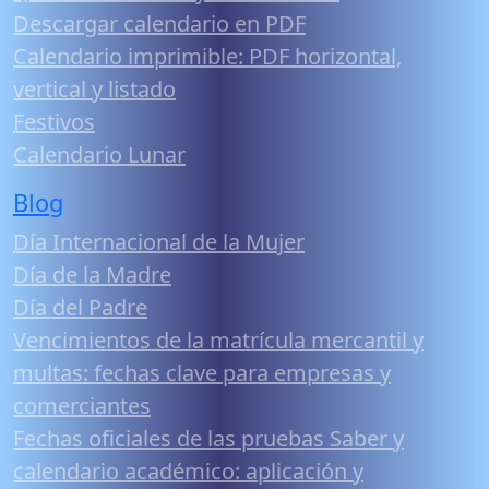
Descargar calendario en PDF
Calendario imprimible: PDF horizontal,
vertical y listado
Festivos
Calendario Lunar
Blog
Día Internacional de la Mujer
Día de la Madre
Día del Padre
Vencimientos de la matrícula mercantil y
multas: fechas clave para empresas y
comerciantes
Fechas oficiales de las pruebas Saber y
calendario académico: aplicación y