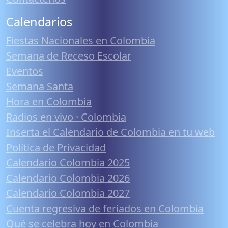
Calendarios
Fiestas Nacionales en Colombia
Semana de Receso Escolar
Eventos
Semana Santa
Hora en Colombia
Radios en vivo · Colombia
Inserta el Calendario de Colombia en tu web
Política de Privacidad
Calendario Colombia 2025
Calendario Colombia 2026
Calendario Colombia 2027
Cuenta regresiva de feriados en Colombia
Qué se celebra hoy en Colombia