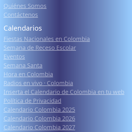
Quiénes Somos
Contáctenos
Calendarios
Fiestas Nacionales en Colombia
Semana de Receso Escolar
Eventos
Semana Santa
Hora en Colombia
Radios en vivo · Colombia
Inserta el Calendario de Colombia en tu web
Política de Privacidad
Calendario Colombia 2025
Calendario Colombia 2026
Calendario Colombia 2027