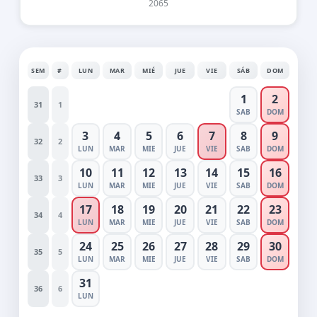
2065
SEM
#
LUN
MAR
MIÉ
JUE
VIE
SÁB
DOM
1
2
31
1
SAB
DOM
3
4
5
6
7
8
9
32
2
LUN
MAR
MIE
JUE
VIE
SAB
DOM
10
11
12
13
14
15
16
33
3
LUN
MAR
MIE
JUE
VIE
SAB
DOM
17
18
19
20
21
22
23
34
4
LUN
MAR
MIE
JUE
VIE
SAB
DOM
24
25
26
27
28
29
30
35
5
LUN
MAR
MIE
JUE
VIE
SAB
DOM
31
36
6
LUN