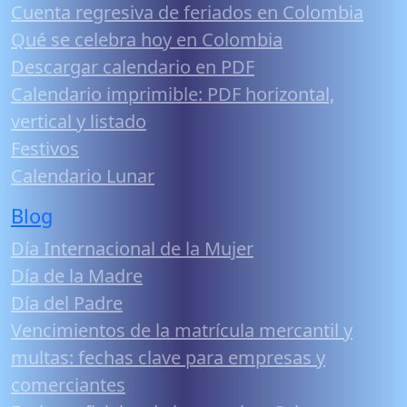
Cuenta regresiva de feriados en Colombia
Qué se celebra hoy en Colombia
Descargar calendario en PDF
Calendario imprimible: PDF horizontal,
vertical y listado
Festivos
Calendario Lunar
Blog
Día Internacional de la Mujer
Día de la Madre
Día del Padre
Vencimientos de la matrícula mercantil y
multas: fechas clave para empresas y
comerciantes