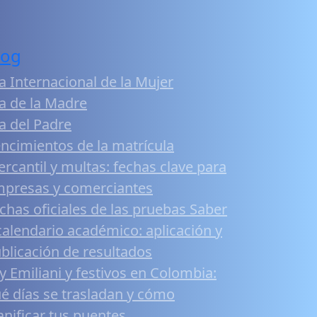
log
a Internacional de la Mujer
a de la Madre
a del Padre
ncimientos de la matrícula
rcantil y multas: fechas clave para
presas y comerciantes
chas oficiales de las pruebas Saber
calendario académico: aplicación y
blicación de resultados
y Emiliani y festivos en Colombia:
é días se trasladan y cómo
anificar tus puentes