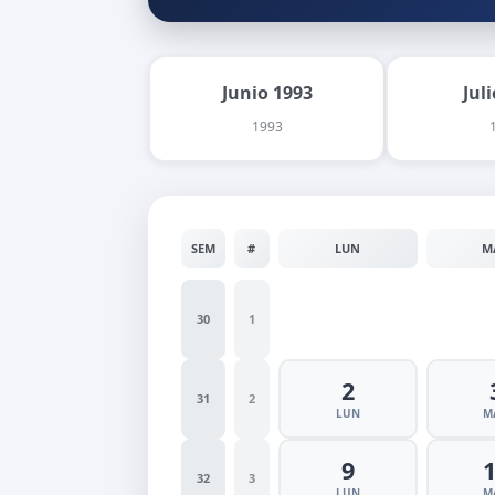
Junio 1993
Jul
1993
SEM
#
LUN
M
30
1
2
31
2
LUN
M
9
32
3
LUN
M