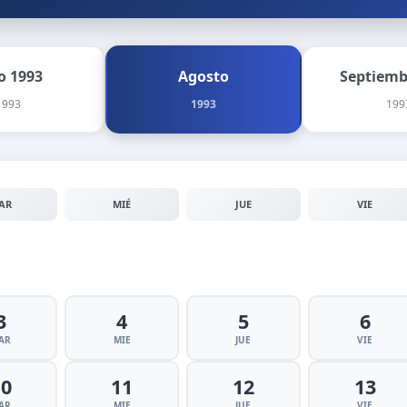
io 1993
Agosto
Septiemb
1993
1993
199
AR
MIÉ
JUE
VIE
3
4
5
6
AR
MIE
JUE
VIE
10
11
12
13
AR
MIE
JUE
VIE