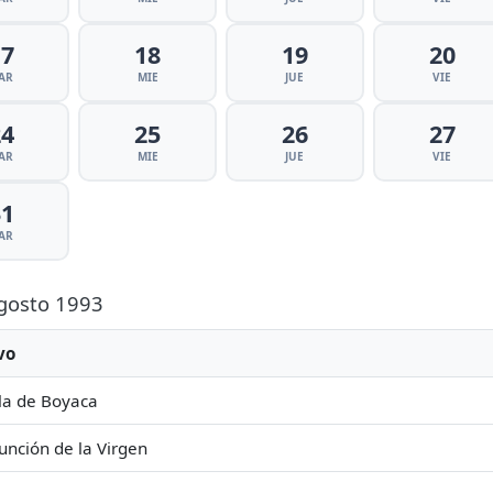
17
18
19
20
AR
MIE
JUE
VIE
24
25
26
27
AR
MIE
JUE
VIE
31
AR
Agosto 1993
vo
la de Boyaca
unción de la Virgen