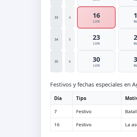
16
33
4
LUN
M
23
34
5
LUN
M
30
35
6
LUN
M
Festivos y fechas especiales en 
Día
Tipo
Moti
7
Festivo
Batal
16
Festivo
La as