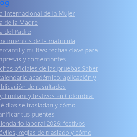
log
a Internacional de la Mujer
a de la Madre
a del Padre
ncimientos de la matrícula
rcantil y multas: fechas clave para
presas y comerciantes
chas oficiales de las pruebas Saber
calendario académico: aplicación y
blicación de resultados
y Emiliani y festivos en Colombia:
é días se trasladan y cómo
anificar tus puentes
lendario laboral 2026: festivos
viles, reglas de traslado y cómo