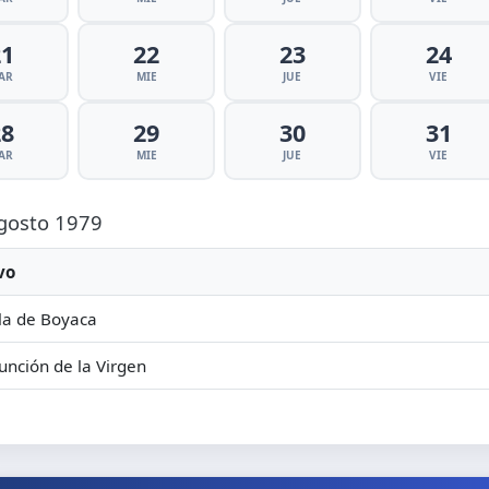
21
22
23
24
AR
MIE
JUE
VIE
28
29
30
31
AR
MIE
JUE
VIE
Agosto 1979
vo
la de Boyaca
unción de la Virgen