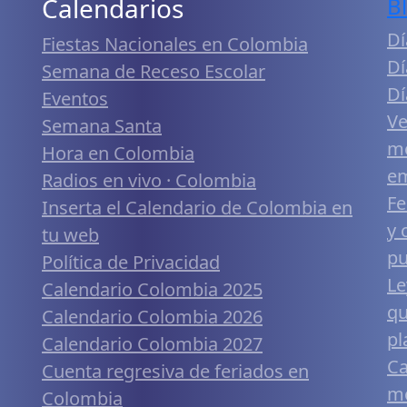
Calendarios
B
Dí
Fiestas Nacionales en Colombia
Dí
Semana de Receso Escolar
Dí
Eventos
Ve
Semana Santa
me
Hora en Colombia
em
Radios en vivo · Colombia
Fe
Inserta el Calendario de Colombia en
y 
tu web
pu
Política de Privacidad
Le
Calendario Colombia 2025
qu
Calendario Colombia 2026
pl
Calendario Colombia 2027
Ca
Cuenta regresiva de feriados en
mó
Colombia