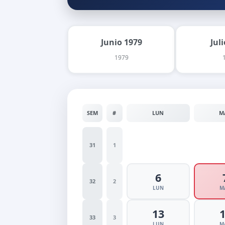
Junio 1979
Jul
1979
SEM
#
LUN
M
31
1
6
32
2
LUN
M
13
33
3
LUN
M