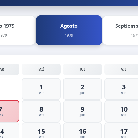
io 1979
Agosto
Septiemb
1979
1979
197
AR
MIÉ
JUE
VIE
1
2
3
MIE
JUE
VIE
7
8
9
10
AR
MIE
JUE
VIE
14
15
16
17
AR
MIE
JUE
VIE