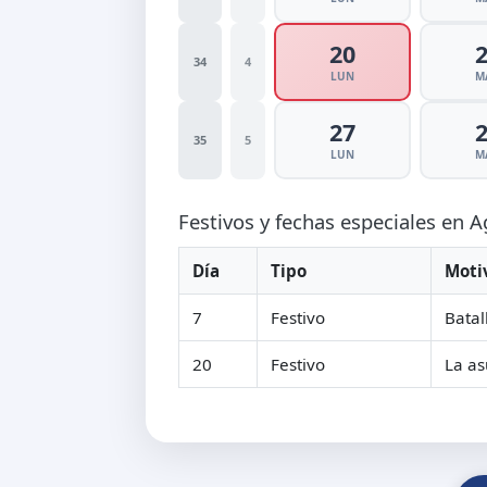
20
34
4
LUN
M
27
35
5
LUN
M
Festivos y fechas especiales en 
Día
Tipo
Moti
7
Festivo
Batal
20
Festivo
La as