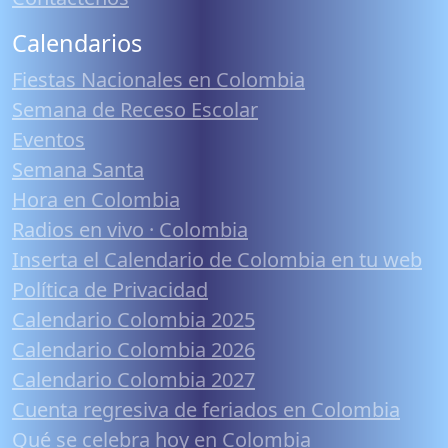
Calendarios
Fiestas Nacionales en Colombia
Semana de Receso Escolar
Eventos
Semana Santa
Hora en Colombia
Radios en vivo · Colombia
Inserta el Calendario de Colombia en tu web
Política de Privacidad
Calendario Colombia 2025
Calendario Colombia 2026
Calendario Colombia 2027
Cuenta regresiva de feriados en Colombia
Qué se celebra hoy en Colombia