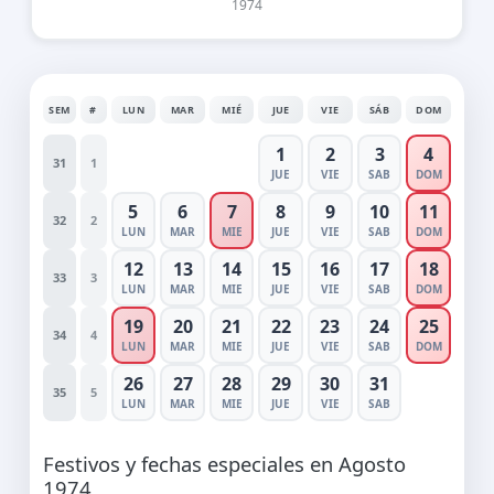
1974
SEM
#
LUN
MAR
MIÉ
JUE
VIE
SÁB
DOM
1
2
3
4
31
1
JUE
VIE
SAB
DOM
5
6
7
8
9
10
11
32
2
LUN
MAR
MIE
JUE
VIE
SAB
DOM
12
13
14
15
16
17
18
33
3
LUN
MAR
MIE
JUE
VIE
SAB
DOM
19
20
21
22
23
24
25
34
4
LUN
MAR
MIE
JUE
VIE
SAB
DOM
26
27
28
29
30
31
35
5
LUN
MAR
MIE
JUE
VIE
SAB
Festivos y fechas especiales en Agosto
1974