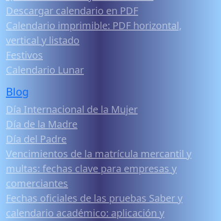
Descargar calendario en PDF
Calendario imprimible: PDF horizontal,
vertical y listado
Festivos
Calendario Lunar
Blog
Día Internacional de la Mujer
Día de la Madre
Día del Padre
Vencimientos de la matrícula mercantil y
multas: fechas clave para empresas y
comerciantes
Fechas oficiales de las pruebas Saber y
calendario académico: aplicación y