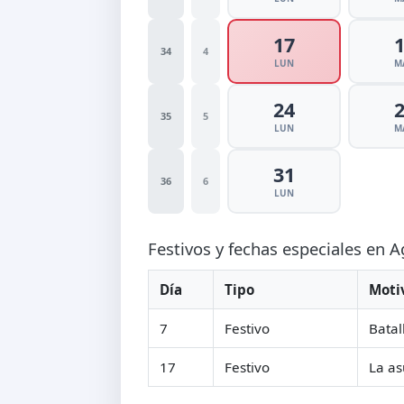
17
34
4
LUN
M
24
35
5
LUN
M
31
36
6
LUN
Festivos y fechas especiales en 
Día
Tipo
Moti
7
Festivo
Batal
17
Festivo
La as