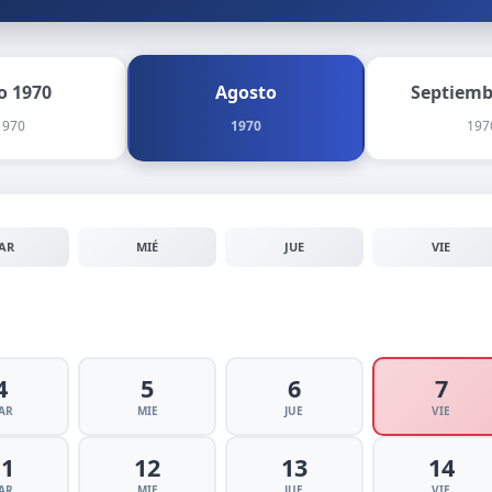
io 1970
Agosto
Septiemb
1970
1970
197
AR
MIÉ
JUE
VIE
4
5
6
7
AR
MIE
JUE
VIE
11
12
13
14
AR
MIE
JUE
VIE