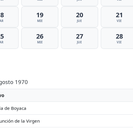
18
19
20
21
AR
MIE
JUE
VIE
25
26
27
28
AR
MIE
JUE
VIE
Agosto 1970
vo
la de Boyaca
unción de la Virgen