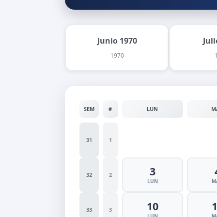
Junio 1970
Jul
1970
SEM
#
LUN
M
31
1
3
32
2
LUN
M
10
33
3
LUN
M