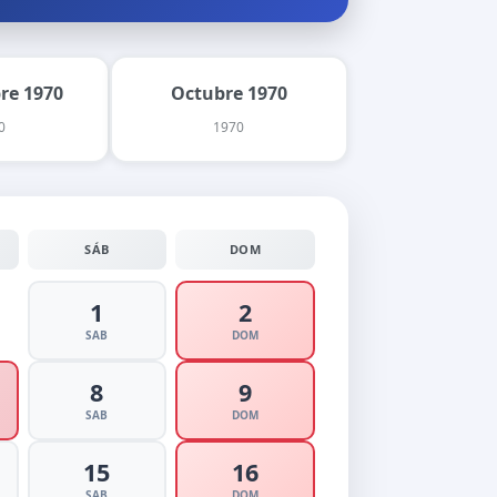
re 1970
Octubre 1970
0
1970
SÁB
DOM
1
2
SAB
DOM
8
9
SAB
DOM
15
16
SAB
DOM