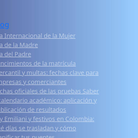
log
a Internacional de la Mujer
a de la Madre
a del Padre
ncimientos de la matrícula
rcantil y multas: fechas clave para
presas y comerciantes
chas oficiales de las pruebas Saber
calendario académico: aplicación y
blicación de resultados
y Emiliani y festivos en Colombia:
é días se trasladan y cómo
anificar tus puentes