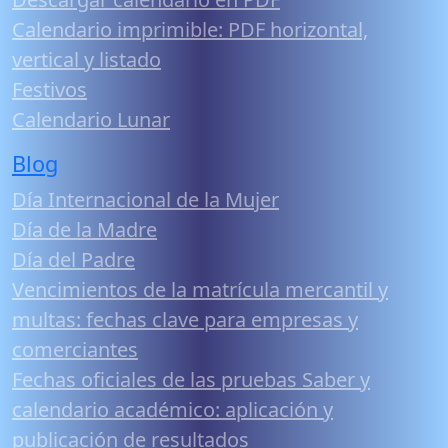
Calendario imprimible: PDF horizontal,
vertical y listado
Festivos
Calendario Lunar
Blog
Día Internacional de la Mujer
Día de la Madre
Día del Padre
Vencimientos de la matrícula mercantil y
multas: fechas clave para empresas y
comerciantes
Fechas oficiales de las pruebas Saber y
calendario académico: aplicación y
publicación de resultados