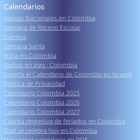
Calendarios
Fiestas Nacionales en Colombia
Semana de Receso Escolar
Eventos
Semana Santa
Hora en Colombia
Radios en vivo · Colombia
Inserta el Calendario de Colombia en tu web
Política de Privacidad
Calendario Colombia 2025
Calendario Colombia 2026
Calendario Colombia 2027
Cuenta regresiva de feriados en Colombia
Qué se celebra hoy en Colombia
Descargar calendario en PDF