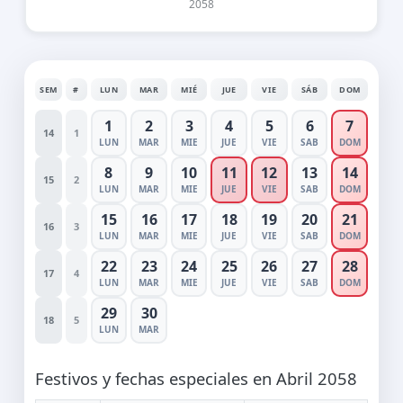
2058
SEM
#
LUN
MAR
MIÉ
JUE
VIE
SÁB
DOM
1
2
3
4
5
6
7
14
1
LUN
MAR
MIE
JUE
VIE
SAB
DOM
8
9
10
11
12
13
14
15
2
LUN
MAR
MIE
JUE
VIE
SAB
DOM
15
16
17
18
19
20
21
16
3
LUN
MAR
MIE
JUE
VIE
SAB
DOM
22
23
24
25
26
27
28
17
4
LUN
MAR
MIE
JUE
VIE
SAB
DOM
29
30
18
5
LUN
MAR
Festivos y fechas especiales en Abril 2058