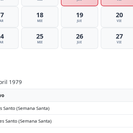
17
18
19
20
AR
MIE
JUE
VIE
24
25
26
27
AR
MIE
JUE
VIE
bril 1979
vo
s Santo (Semana Santa)
es Santo (Semana Santa)