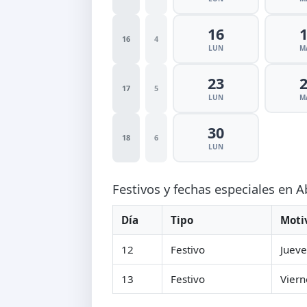
16
16
4
LUN
M
23
17
5
LUN
M
30
18
6
LUN
Festivos y fechas especiales en A
Día
Tipo
Moti
12
Festivo
Jueve
13
Festivo
Viern