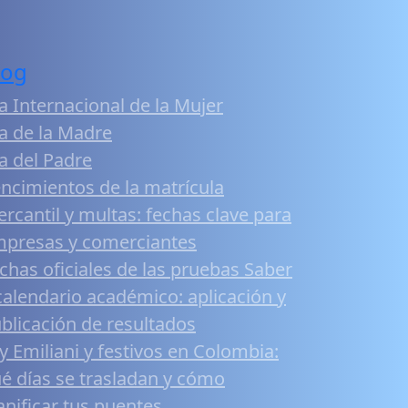
log
a Internacional de la Mujer
a de la Madre
a del Padre
ncimientos de la matrícula
rcantil y multas: fechas clave para
presas y comerciantes
chas oficiales de las pruebas Saber
calendario académico: aplicación y
blicación de resultados
y Emiliani y festivos en Colombia:
é días se trasladan y cómo
anificar tus puentes