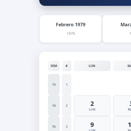
Febrero 1979
Marz
1979
SEM
#
LUN
M
13
1
2
14
2
LUN
M
9
15
3
LUN
M