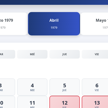
o 1979
Abril
Mayo 
1979
1979
197
AR
MIÉ
JUE
VIE
3
4
5
6
AR
MIE
JUE
VIE
10
11
12
13
AR
MIE
JUE
VIE