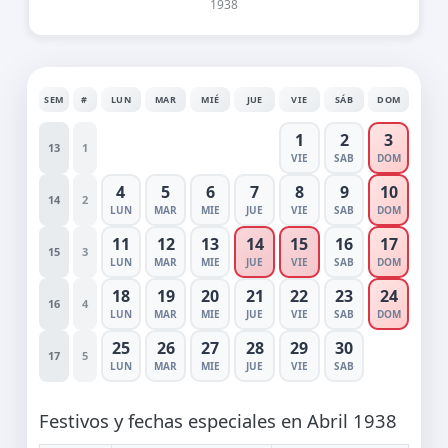
1938
SEM
#
LUN
MAR
MIÉ
JUE
VIE
SÁB
DOM
1
2
3
13
1
VIE
SAB
DOM
4
5
6
7
8
9
10
14
2
LUN
MAR
MIE
JUE
VIE
SAB
DOM
11
12
13
14
15
16
17
15
3
LUN
MAR
MIE
JUE
VIE
SAB
DOM
18
19
20
21
22
23
24
16
4
LUN
MAR
MIE
JUE
VIE
SAB
DOM
25
26
27
28
29
30
17
5
LUN
MAR
MIE
JUE
VIE
SAB
Festivos y fechas especiales en Abril 1938