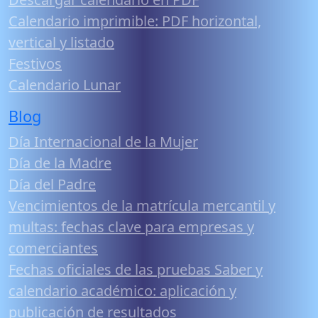
Calendario imprimible: PDF horizontal,
vertical y listado
Festivos
Calendario Lunar
Blog
Día Internacional de la Mujer
Día de la Madre
Día del Padre
Vencimientos de la matrícula mercantil y
multas: fechas clave para empresas y
comerciantes
Fechas oficiales de las pruebas Saber y
calendario académico: aplicación y
publicación de resultados