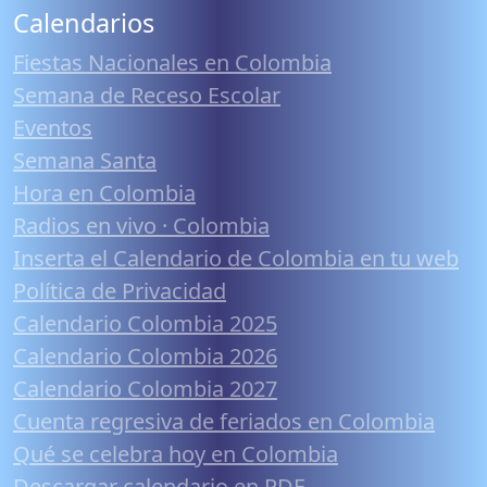
Calendarios
Fiestas Nacionales en Colombia
Semana de Receso Escolar
Eventos
Semana Santa
Hora en Colombia
Radios en vivo · Colombia
Inserta el Calendario de Colombia en tu web
Política de Privacidad
Calendario Colombia 2025
Calendario Colombia 2026
Calendario Colombia 2027
Cuenta regresiva de feriados en Colombia
Qué se celebra hoy en Colombia
Descargar calendario en PDF