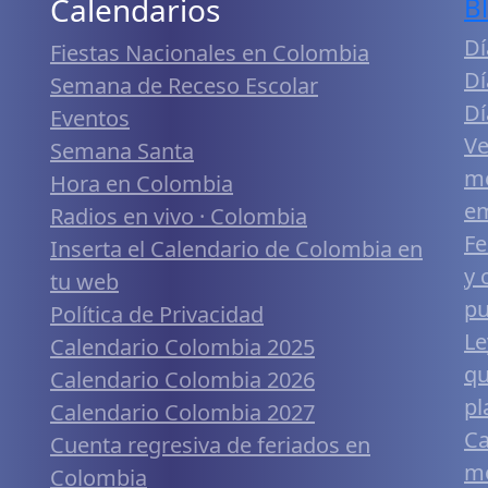
Calendarios
B
Dí
Fiestas Nacionales en Colombia
Dí
Semana de Receso Escolar
Dí
Eventos
Ve
Semana Santa
me
Hora en Colombia
em
Radios en vivo · Colombia
Fe
Inserta el Calendario de Colombia en
y 
tu web
pu
Política de Privacidad
Le
Calendario Colombia 2025
qu
Calendario Colombia 2026
pl
Calendario Colombia 2027
Ca
Cuenta regresiva de feriados en
mó
Colombia