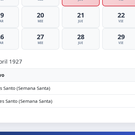
19
20
21
22
AR
MIE
JUE
VIE
26
27
28
29
AR
MIE
JUE
VIE
bril 1927
vo
s Santo (Semana Santa)
es Santo (Semana Santa)