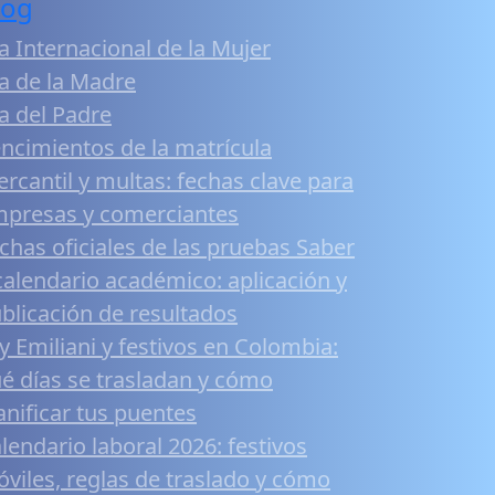
log
a Internacional de la Mujer
a de la Madre
a del Padre
ncimientos de la matrícula
rcantil y multas: fechas clave para
presas y comerciantes
chas oficiales de las pruebas Saber
calendario académico: aplicación y
blicación de resultados
y Emiliani y festivos en Colombia:
é días se trasladan y cómo
anificar tus puentes
lendario laboral 2026: festivos
viles, reglas de traslado y cómo