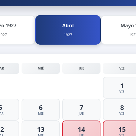
o 1927
Abril
Mayo 
1927
1927
192
AR
MIÉ
JUE
VIE
1
VIE
5
6
7
8
AR
MIE
JUE
VIE
12
13
14
15
AR
MIE
JUE
VIE