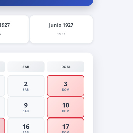
1927
Junio 1927
7
1927
SÁB
DOM
2
3
SAB
DOM
9
10
SAB
DOM
16
17
SAB
DOM