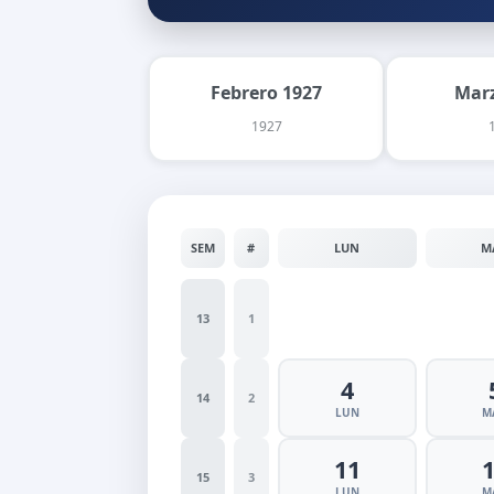
Febrero 1927
Marz
1927
SEM
#
LUN
M
13
1
4
14
2
LUN
M
11
15
3
LUN
M