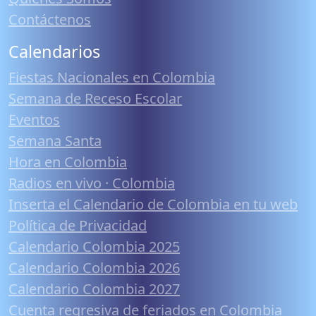
Contáctenos
Calendarios
Fiestas Nacionales en Colombia
Semana de Receso Escolar
Eventos
Semana Santa
Hora en Colombia
Radios en vivo · Colombia
Inserta el Calendario de Colombia en tu web
Política de Privacidad
Calendario Colombia 2025
Calendario Colombia 2026
Calendario Colombia 2027
Cuenta regresiva de feriados en Colombia