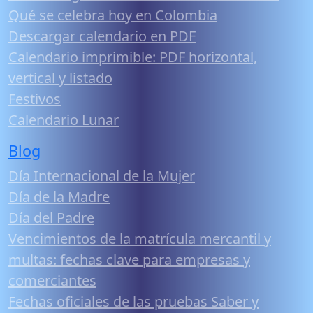
Qué se celebra hoy en Colombia
Descargar calendario en PDF
Calendario imprimible: PDF horizontal,
vertical y listado
Festivos
Calendario Lunar
Blog
Día Internacional de la Mujer
Día de la Madre
Día del Padre
Vencimientos de la matrícula mercantil y
multas: fechas clave para empresas y
comerciantes
Fechas oficiales de las pruebas Saber y