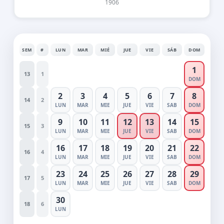
1906
SEM
#
LUN
MAR
MIÉ
JUE
VIE
SÁB
DOM
1
13
1
DOM
2
3
4
5
6
7
8
14
2
LUN
MAR
MIE
JUE
VIE
SAB
DOM
9
10
11
12
13
14
15
15
3
LUN
MAR
MIE
JUE
VIE
SAB
DOM
16
17
18
19
20
21
22
16
4
LUN
MAR
MIE
JUE
VIE
SAB
DOM
23
24
25
26
27
28
29
17
5
LUN
MAR
MIE
JUE
VIE
SAB
DOM
30
18
6
LUN