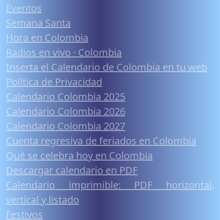
Eventos
Semana Santa
Hora en Colombia
Radios en vivo · Colombia
Inserta el Calendario de Colombia en tu web
Política de Privacidad
Calendario Colombia 2025
Calendario Colombia 2026
Calendario Colombia 2027
Cuenta regresiva de feriados en Colombia
Qué se celebra hoy en Colombia
Descargar calendario en PDF
Calendario imprimible: PDF horizontal,
vertical y listado
Festivos