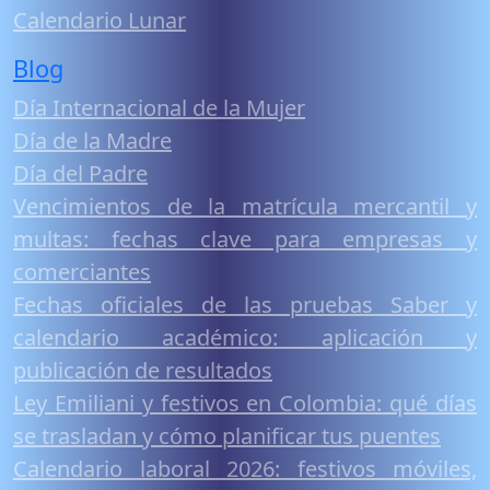
Calendario Lunar
Blog
Día Internacional de la Mujer
Día de la Madre
Día del Padre
Vencimientos de la matrícula mercantil y
multas: fechas clave para empresas y
comerciantes
Fechas oficiales de las pruebas Saber y
calendario académico: aplicación y
publicación de resultados
Ley Emiliani y festivos en Colombia: qué días
se trasladan y cómo planificar tus puentes
Calendario laboral 2026: festivos móviles,