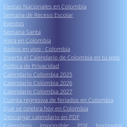
Fiestas Nacionales en Colombia
Semana de Receso Escolar
Eventos
Semana Santa
Hora en Colombia
Radios en vivo · Colombia
Inserta el Calendario de Colombia en tu web
Política de Privacidad
Calendario Colombia 2025
Calendario Colombia 2026
Calendario Colombia 2027
Cuenta regresiva de feriados en Colombia
Qué se celebra hoy en Colombia
Descargar calendario en PDF
Calendario imprimible: PDF horizontal,