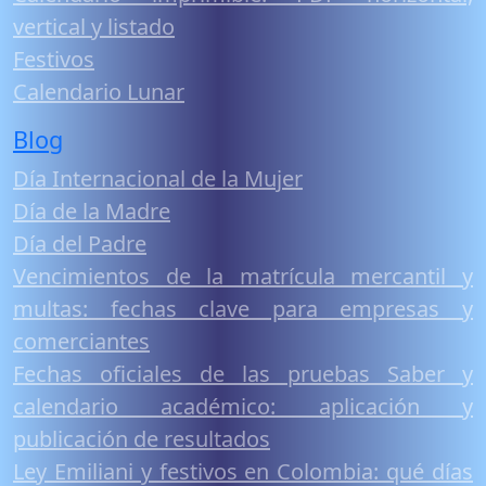
vertical y listado
Festivos
Calendario Lunar
Blog
Día Internacional de la Mujer
Día de la Madre
Día del Padre
Vencimientos de la matrícula mercantil y
multas: fechas clave para empresas y
comerciantes
Fechas oficiales de las pruebas Saber y
calendario académico: aplicación y
publicación de resultados
Ley Emiliani y festivos en Colombia: qué días