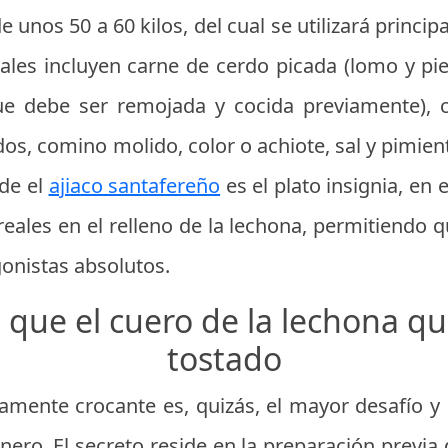
 unos 50 a 60 kilos, del cual se utilizará principa
pales incluyen carne de cerdo picada (lomo y pi
que debe ser remojada y cocida previamente), c
dos, comino molido, color o achiote, sal y pimient
nde el
ajiaco santafereño
es el plato insignia, en 
reales en el relleno de la lechona, permitiendo q
gonistas absolutos.
a que el cuero de la lechona qu
tostado
amente crocante es, quizás, el mayor desafío y
ero. El secreto reside en la preparación previa d