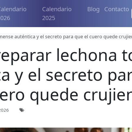
alendario
Calendario
Blog
Contacto
2026
2025
ense auténtica y el secreto para que el cuero quede crujie
eparar lechona t
a y el secreto pa
ero quede crujie
2026