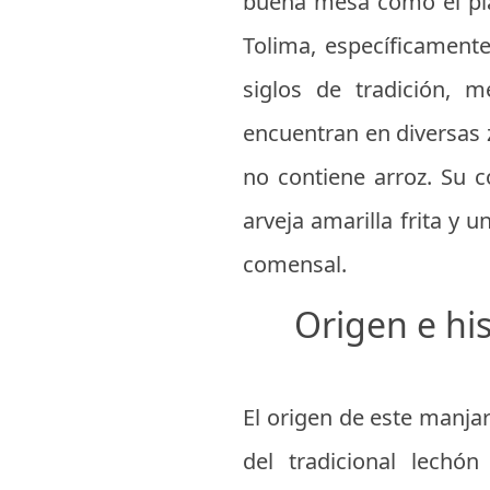
buena mesa como el pla
Tolima, específicament
siglos de tradición, m
encuentran en diversas z
no contiene arroz. Su 
arveja amarilla frita y 
comensal.
Origen e his
El origen de este manja
del tradicional lechó