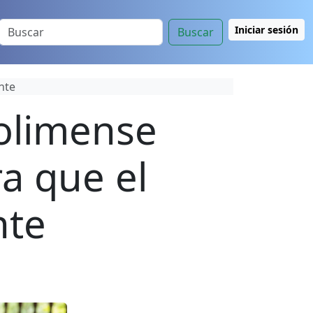
Iniciar sesión
Buscar
nte
olimense
ra que el
nte