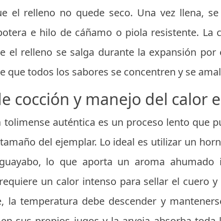
e el relleno no quede seco. Una vez llena, se 
potera e hilo de cáñamo o piola resistente. La 
e el relleno se salga durante la expansión por 
e que todos los sabores se concentren y se ama
e cocción y manejo del calor e
a tolimense auténtica es un proceso lento que p
tamaño del ejemplar. Lo ideal es utilizar un hor
guayabo, lo que aporta un aroma ahumado in
requiere un calor intenso para sellar el cuero 
e, la temperatura debe descender y manteners
 en sus propios jugos y la arveja absorba toda 