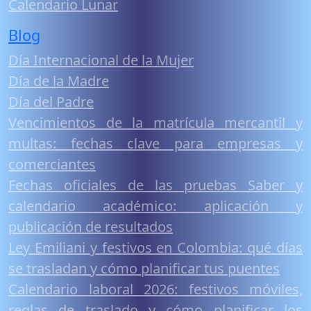
Calendario Lunar
Blog
Día Internacional de la Mujer
Día de la Madre
Día del Padre
Vencimientos de la matrícula mercantil y
multas: fechas clave para empresas y
comerciantes
Fechas oficiales de las pruebas Saber y
calendario académico: aplicación y
publicación de resultados
Ley Emiliani y festivos en Colombia: qué días
se trasladan y cómo planificar tus puentes
Calendario laboral 2026: festivos móviles,
reglas de traslado y cómo planificar los