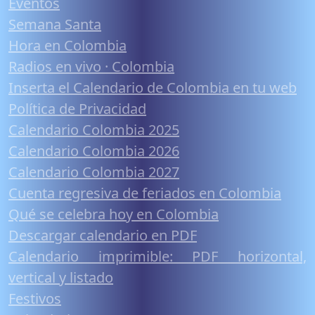
Eventos
Semana Santa
Hora en Colombia
Radios en vivo · Colombia
Inserta el Calendario de Colombia en tu web
Política de Privacidad
Calendario Colombia 2025
Calendario Colombia 2026
Calendario Colombia 2027
Cuenta regresiva de feriados en Colombia
Qué se celebra hoy en Colombia
Descargar calendario en PDF
Calendario imprimible: PDF horizontal,
vertical y listado
Festivos