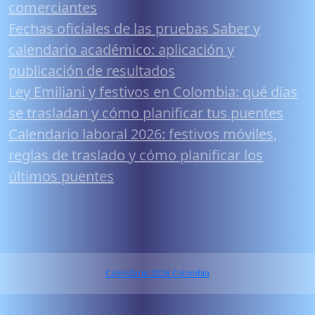
comerciantes
Fechas oficiales de las pruebas Saber y
calendario académico: aplicación y
publicación de resultados
Ley Emiliani y festivos en Colombia: qué días
se trasladan y cómo planificar tus puentes
Calendario laboral 2026: festivos móviles,
reglas de traslado y cómo planificar los
últimos puentes
Calendario 2026 Colombia