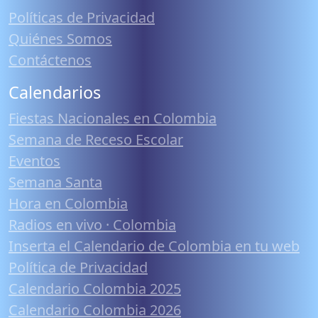
Políticas de Privacidad
Quiénes Somos
Contáctenos
Calendarios
Fiestas Nacionales en Colombia
Semana de Receso Escolar
Eventos
Semana Santa
Hora en Colombia
Radios en vivo · Colombia
Inserta el Calendario de Colombia en tu web
Política de Privacidad
Calendario Colombia 2025
Calendario Colombia 2026