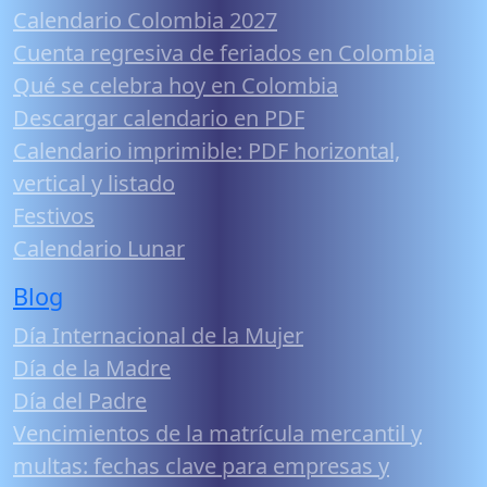
Calendario Colombia 2027
Cuenta regresiva de feriados en Colombia
Qué se celebra hoy en Colombia
Descargar calendario en PDF
Calendario imprimible: PDF horizontal,
vertical y listado
Festivos
Calendario Lunar
Blog
Día Internacional de la Mujer
Día de la Madre
Día del Padre
Vencimientos de la matrícula mercantil y
multas: fechas clave para empresas y