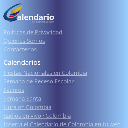
Políticas de Privacidad
Quiénes Somos
Contáctenos
Calendarios
Fiestas Nacionales en Colombia
Semana de Receso Escolar
Eventos
Semana Santa
Hora en Colombia
Radios en vivo · Colombia
Inserta el Calendario de Colombia en tu web