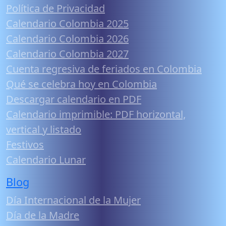
Política de Privacidad
Calendario Colombia 2025
Calendario Colombia 2026
Calendario Colombia 2027
Cuenta regresiva de feriados en Colombia
Qué se celebra hoy en Colombia
Descargar calendario en PDF
Calendario imprimible: PDF horizontal,
vertical y listado
Festivos
Calendario Lunar
Blog
Día Internacional de la Mujer
Día de la Madre