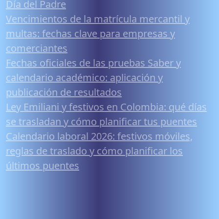
Día del Padre
Vencimientos de la matrícula mercantil y
multas: fechas clave para empresas y
comerciantes
Fechas oficiales de las pruebas Saber y
calendario académico: aplicación y
publicación de resultados
Ley Emiliani y festivos en Colombia: qué días
se trasladan y cómo planificar tus puentes
Calendario laboral 2026: festivos móviles,
reglas de traslado y cómo planificar los
últimos puentes