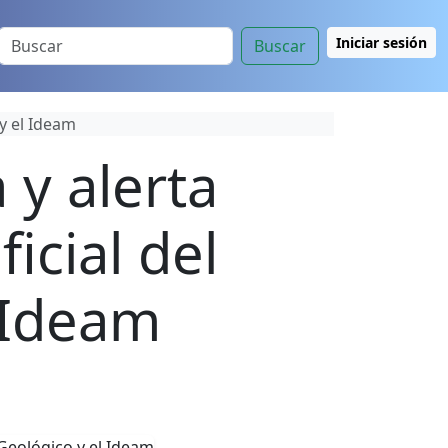
Iniciar sesión
Buscar
y el Ideam
y alerta
icial del
l Ideam