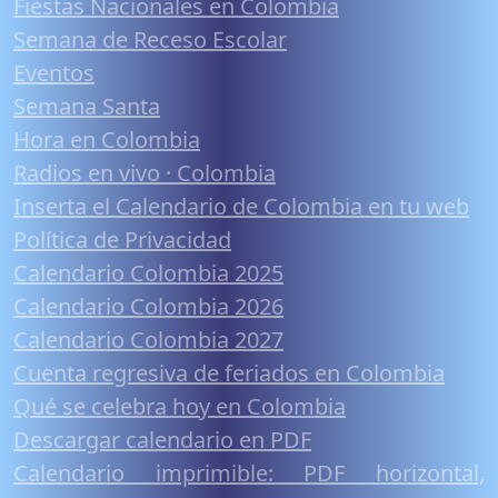
Fiestas Nacionales en Colombia
Semana de Receso Escolar
Eventos
Semana Santa
Hora en Colombia
Radios en vivo · Colombia
Inserta el Calendario de Colombia en tu web
Política de Privacidad
Calendario Colombia 2025
Calendario Colombia 2026
Calendario Colombia 2027
Cuenta regresiva de feriados en Colombia
Qué se celebra hoy en Colombia
Descargar calendario en PDF
Calendario imprimible: PDF horizontal,