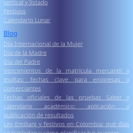
vertical y listado
Festivos
Calendario Lunar
Blog
Día Internacional de la Mujer
Día de la Madre
Día del Padre
Vencimientos de la matrícula mercantil y
multas: fechas clave para empresas y
comerciantes
Fechas oficiales de las pruebas Saber y
calendario académico: aplicación y
publicación de resultados
Ley Emiliani y festivos en Colombia: qué días
se trasladan y cómo planificar tus puentes