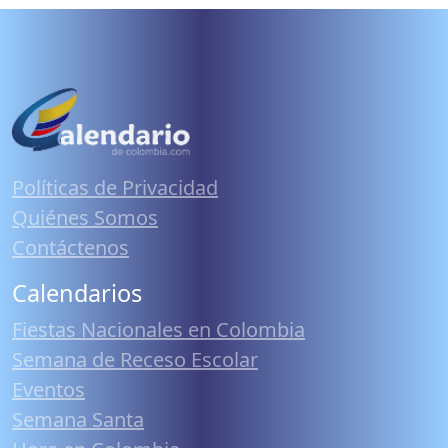
Políticas de Privacidad
Quiénes Somos
Contáctenos
Calendarios
Fiestas Nacionales en Colombia
Semana de Receso Escolar
Eventos
Semana Santa