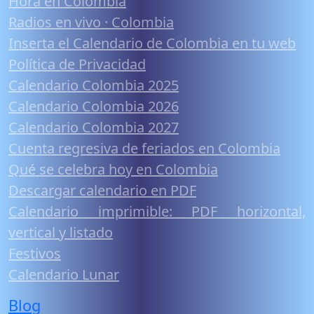
Hora en Colombia
Radios en vivo · Colombia
Inserta el Calendario de Colombia en tu web
Política de Privacidad
Calendario Colombia 2025
Calendario Colombia 2026
Calendario Colombia 2027
Cuenta regresiva de feriados en Colombia
Qué se celebra hoy en Colombia
Descargar calendario en PDF
Calendario imprimible: PDF horizontal,
vertical y listado
Festivos
Calendario Lunar
Blog