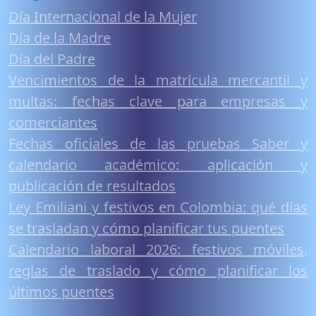
Día Internacional de la Mujer
Día de la Madre
Día del Padre
Vencimientos de la matrícula mercantil y
multas: fechas clave para empresas y
comerciantes
Fechas oficiales de las pruebas Saber y
calendario académico: aplicación y
publicación de resultados
Ley Emiliani y festivos en Colombia: qué días
se trasladan y cómo planificar tus puentes
Calendario laboral 2026: festivos móviles,
reglas de traslado y cómo planificar los
últimos puentes