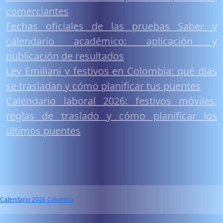
comerciantes
Fechas oficiales de las pruebas Saber y
calendario académico: aplicación y
publicación de resultados
Ley Emiliani y festivos en Colombia: qué días
se trasladan y cómo planificar tus puentes
Calendario laboral 2026: festivos móviles,
reglas de traslado y cómo planificar los
últimos puentes
Calendario 2026 Colombia