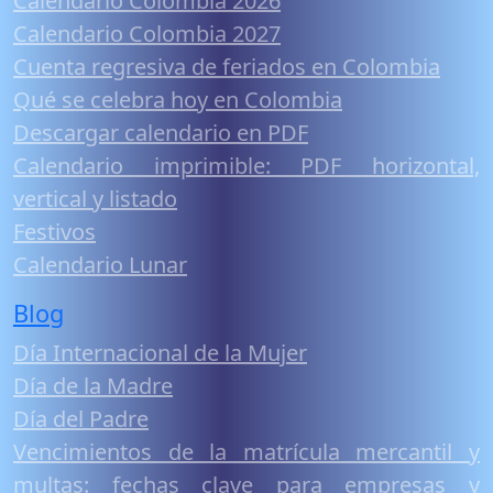
Calendario Colombia 2026
Calendario Colombia 2027
Cuenta regresiva de feriados en Colombia
Qué se celebra hoy en Colombia
Descargar calendario en PDF
Calendario imprimible: PDF horizontal,
vertical y listado
Festivos
Calendario Lunar
Blog
Día Internacional de la Mujer
Día de la Madre
Día del Padre
Vencimientos de la matrícula mercantil y
multas: fechas clave para empresas y