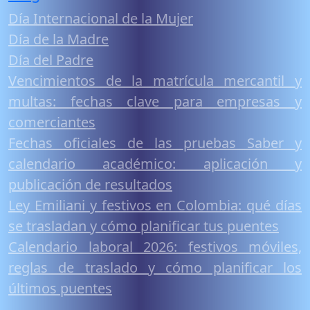
Día Internacional de la Mujer
Día de la Madre
Día del Padre
Vencimientos de la matrícula mercantil y
multas: fechas clave para empresas y
comerciantes
Fechas oficiales de las pruebas Saber y
calendario académico: aplicación y
publicación de resultados
Ley Emiliani y festivos en Colombia: qué días
se trasladan y cómo planificar tus puentes
Calendario laboral 2026: festivos móviles,
reglas de traslado y cómo planificar los
últimos puentes