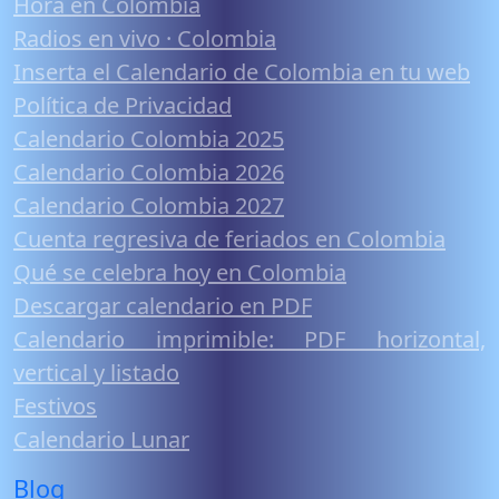
Hora en Colombia
Radios en vivo · Colombia
Inserta el Calendario de Colombia en tu web
Política de Privacidad
Calendario Colombia 2025
Calendario Colombia 2026
Calendario Colombia 2027
Cuenta regresiva de feriados en Colombia
Qué se celebra hoy en Colombia
Descargar calendario en PDF
Calendario imprimible: PDF horizontal,
vertical y listado
Festivos
Calendario Lunar
Blog