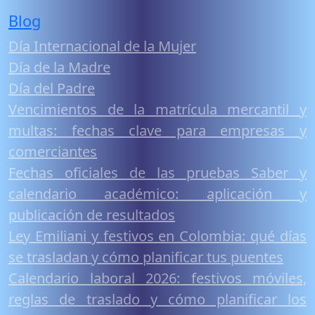
Blog
Día Internacional de la Mujer
Día de la Madre
Día del Padre
Vencimientos de la matrícula mercantil y
multas: fechas clave para empresas y
comerciantes
Fechas oficiales de las pruebas Saber y
calendario académico: aplicación y
publicación de resultados
Ley Emiliani y festivos en Colombia: qué días
se trasladan y cómo planificar tus puentes
Calendario laboral 2026: festivos móviles,
reglas de traslado y cómo planificar los