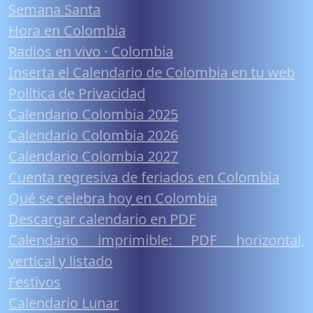
Semana Santa
Hora en Colombia
Radios en vivo · Colombia
Inserta el Calendario de Colombia en tu web
Política de Privacidad
Calendario Colombia 2025
Calendario Colombia 2026
Calendario Colombia 2027
Cuenta regresiva de feriados en Colombia
Qué se celebra hoy en Colombia
Descargar calendario en PDF
Calendario imprimible: PDF horizontal,
vertical y listado
Festivos
Calendario Lunar