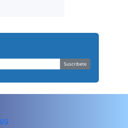
Suscribete
log