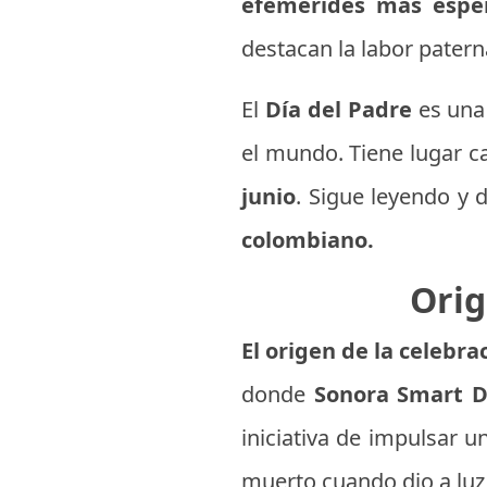
efemérides más espe
destacan la labor patern
El
Día del Padre
es un
el mundo. Tiene lugar c
junio
. Sigue leyendo y 
colombiano.
Orig
El origen de la celebr
donde
Sonora Smart 
iniciativa de impulsar 
muerto cuando dio a luz a