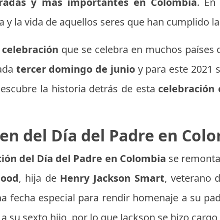
radas y más importantes en Colombia
. En
a y la vida de aquellos seres que han cumplido la
a
celebración
que se celebra en muchos países 
ada
tercer domingo de junio
y para este 2021 s
descubre la historia detrás de esta
celebración 
en del Día del Padre en Col
ación del Día del Padre en Colombia
se remonta 
Dood
, hija de
Henry Jackson Smart
, veterano d
una fecha especial para rendir homenaje a su p
 su sexto hijo, por lo que Jackson se hizo cargo 