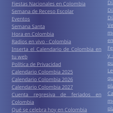
Dí
Fiestas Nacionales en Colombia
Dí
Semana de Receso Escolar
Dí
Eventos
V
Semana Santa
me
Hora en Colombia
em
Radios en vivo · Colombia
Fe
Inserta el Calendario de Colombia en
y 
tu web
pu
Política de Privacidad
Le
Calendario Colombia 2025
q
Calendario Colombia 2026
pl
Calendario Colombia 2027
Ca
Cuenta regresiva de feriados en
mó
Colombia
pl
Qué se celebra hoy en Colombia