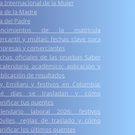
a Internacional de la Mujer
a de la Madre
a del Padre
encimientos de la matrícula
rcantil y multas: fechas clave para
presas y comerciantes
chas oficiales de las pruebas Saber
calendario académico: aplicación y
blicación de resultados
y Emiliani y festivos en Colombia:
ué días se trasladan y cómo
anificar tus puentes
lendario laboral 2026: festivos
viles, reglas de traslado y cómo
anificar los últimos puentes