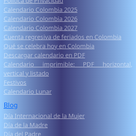
Política de Privacidad
Calendario Colombia 2025
Calendario Colombia 2026
Calendario Colombia 2027
Cuenta regresiva de feriados en Colombia
Qué se celebra hoy en Colombia
Descargar calendario en PDF
Calendario imprimible: PDF horizontal,
vertical y listado
Festivos
Calendario Lunar
Blog
Día Internacional de la Mujer
Día de la Madre
Día del Padre