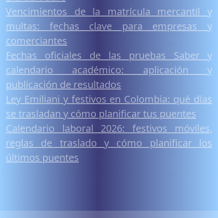
Vencimientos de la matrícula mercantil y
multas: fechas clave para empresas y
comerciantes
Fechas oficiales de las pruebas Saber y
calendario académico: aplicación y
publicación de resultados
Ley Emiliani y festivos en Colombia: qué días
se trasladan y cómo planificar tus puentes
Calendario laboral 2026: festivos móviles,
reglas de traslado y cómo planificar los
últimos puentes