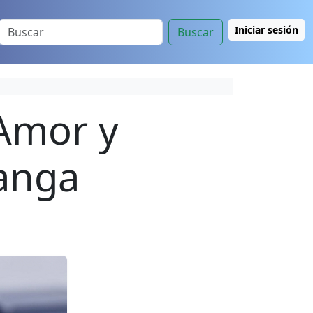
Iniciar sesión
Buscar
 Amor y
anga