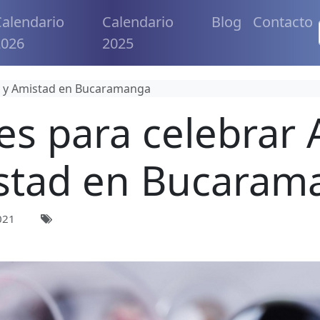
alendario
Calendario
Blog
Contacto
2026
2025
r y Amistad en Bucaramanga
es para celebrar
stad en Bucaram
021