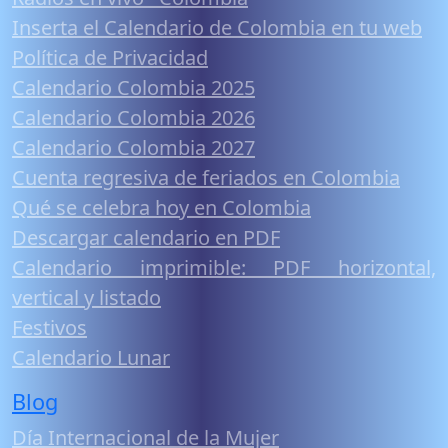
Inserta el Calendario de Colombia en tu web
Política de Privacidad
Calendario Colombia 2025
Calendario Colombia 2026
Calendario Colombia 2027
Cuenta regresiva de feriados en Colombia
Qué se celebra hoy en Colombia
Descargar calendario en PDF
Calendario imprimible: PDF horizontal,
vertical y listado
Festivos
Calendario Lunar
Blog
Día Internacional de la Mujer