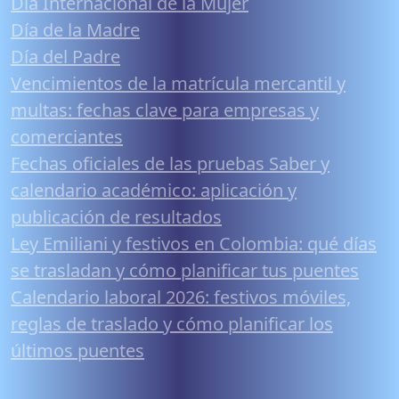
Día Internacional de la Mujer
Día de la Madre
Día del Padre
Vencimientos de la matrícula mercantil y
multas: fechas clave para empresas y
comerciantes
Fechas oficiales de las pruebas Saber y
calendario académico: aplicación y
publicación de resultados
Ley Emiliani y festivos en Colombia: qué días
se trasladan y cómo planificar tus puentes
Calendario laboral 2026: festivos móviles,
reglas de traslado y cómo planificar los
últimos puentes