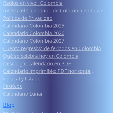
Radios en vivo · Colombia
Inserta el Calendario de Colombia en tu web
Política de Privacidad
Calendario Colombia 2025
Calendario Colombia 2026
Calendario Colombia 2027
Cuenta regresiva de feriados en Colombia
Qué se celebra hoy en Colombia
Descargar calendario en PDF
Calendario imprimible: PDF horizontal,
vertical y listado
Festivos
Calendario Lunar
Blog