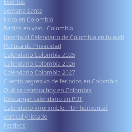
Eventos
Semana Santa
Hora en Colombia
Radios en vivo · Colombia
Inserta el Calendario de Colombia en tu web
Política de Privacidad
Calendario Colombia 2025
Calendario Colombia 2026
Calendario Colombia 2027
Cuenta regresiva de feriados en Colombia
Qué se celebra hoy en Colombia
Descargar calendario en PDF
Calendario imprimible: PDF horizontal,
vertical y listado
Festivos