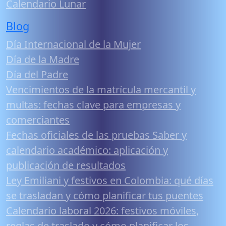
Calendario Lunar
Blog
Día Internacional de la Mujer
Día de la Madre
Día del Padre
Vencimientos de la matrícula mercantil y
multas: fechas clave para empresas y
comerciantes
Fechas oficiales de las pruebas Saber y
calendario académico: aplicación y
publicación de resultados
Ley Emiliani y festivos en Colombia: qué días
se trasladan y cómo planificar tus puentes
Calendario laboral 2026: festivos móviles,
reglas de traslado y cómo planificar los