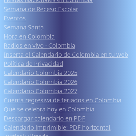
Semana de Receso Escolar
Eventos
Semana Santa
Hora en Colombia
Radios en vivo · Colombia
Inserta el Calendario de Colombia en tu web
Política de Privacidad
Calendario Colombia 2025
Calendario Colombia 2026
Calendario Colombia 2027
Cuenta regresiva de feriados en Colombia
Qué se celebra hoy en Colombia
Descargar calendario en PDF
Calendario imprimible: PDF horizontal,