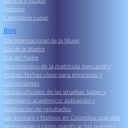
vertical y listado
Festivos
Calendario Lunar
Blog
Día Internacional de la Mujer
Día de la Madre
Día del Padre
Vencimientos de la matrícula mercantil y
multas: fechas clave para empresas y
comerciantes
Fechas oficiales de las pruebas Saber y
calendario académico: aplicación y
publicación de resultados
Ley Emiliani y festivos en Colombia: qué días
se trasladan y cómo planificar tus puentes