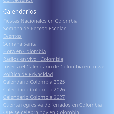
Calendarios
Fiestas Nacionales en Colombia
Semana de Receso Escolar
Eventos
Semana Santa
Hora en Colombia
Radios en vivo · Colombia
Inserta el Calendario de Colombia en tu web
Política de Privacidad
Calendario Colombia 2025
Calendario Colombia 2026
Calendario Colombia 2027
Cuenta regresiva de feriados en Colombia
Qué se celebra hoy en Colombia