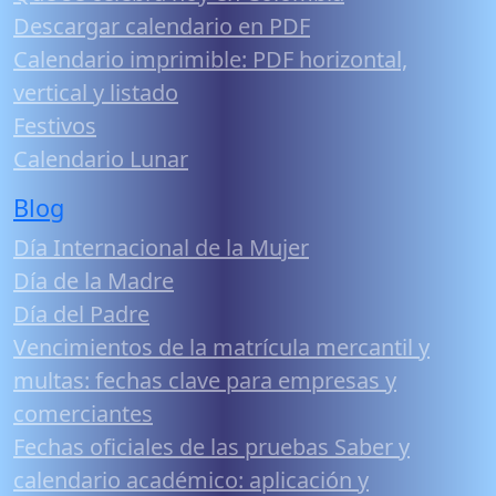
Descargar calendario en PDF
Calendario imprimible: PDF horizontal,
vertical y listado
Festivos
Calendario Lunar
Blog
Día Internacional de la Mujer
Día de la Madre
Día del Padre
Vencimientos de la matrícula mercantil y
multas: fechas clave para empresas y
comerciantes
Fechas oficiales de las pruebas Saber y
calendario académico: aplicación y