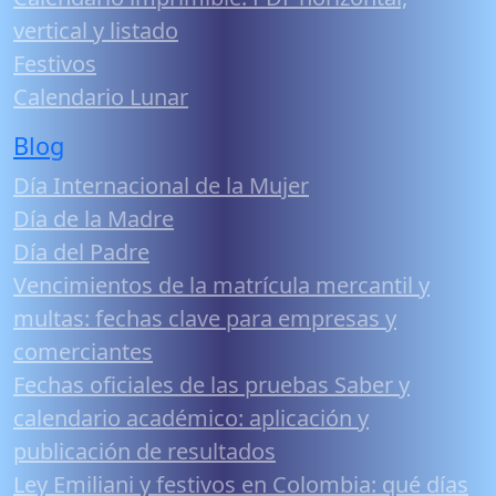
vertical y listado
Festivos
Calendario Lunar
Blog
Día Internacional de la Mujer
Día de la Madre
Día del Padre
Vencimientos de la matrícula mercantil y
multas: fechas clave para empresas y
comerciantes
Fechas oficiales de las pruebas Saber y
calendario académico: aplicación y
publicación de resultados
Ley Emiliani y festivos en Colombia: qué días