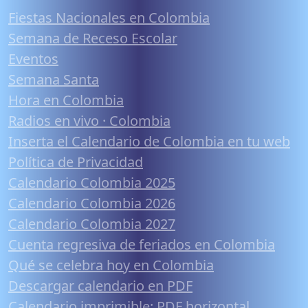
Fiestas Nacionales en Colombia
Semana de Receso Escolar
Eventos
Semana Santa
Hora en Colombia
Radios en vivo · Colombia
Inserta el Calendario de Colombia en tu web
Política de Privacidad
Calendario Colombia 2025
Calendario Colombia 2026
Calendario Colombia 2027
Cuenta regresiva de feriados en Colombia
Qué se celebra hoy en Colombia
Descargar calendario en PDF
Calendario imprimible: PDF horizontal,