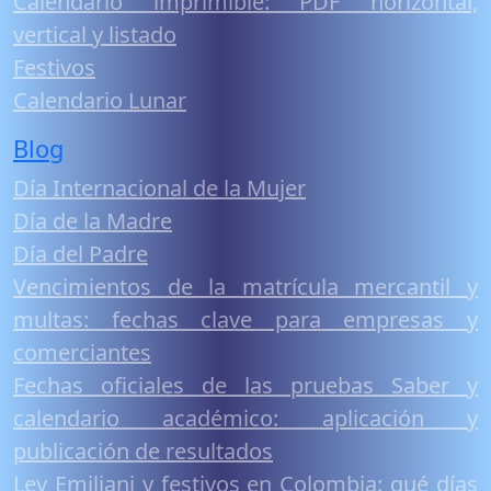
Calendario imprimible: PDF horizontal,
vertical y listado
Festivos
Calendario Lunar
Blog
Día Internacional de la Mujer
Día de la Madre
Día del Padre
Vencimientos de la matrícula mercantil y
multas: fechas clave para empresas y
comerciantes
Fechas oficiales de las pruebas Saber y
calendario académico: aplicación y
publicación de resultados
Ley Emiliani y festivos en Colombia: qué días