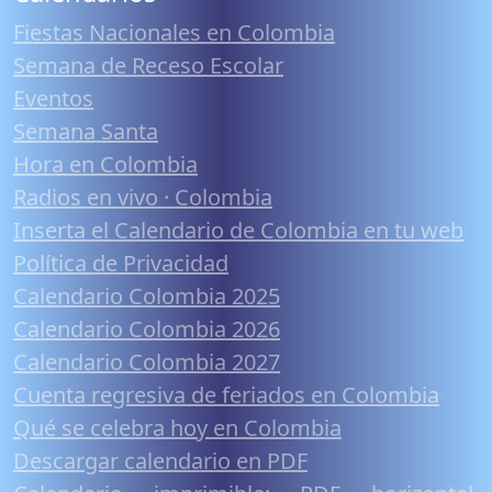
Fiestas Nacionales en Colombia
Semana de Receso Escolar
Eventos
Semana Santa
Hora en Colombia
Radios en vivo · Colombia
Inserta el Calendario de Colombia en tu web
Política de Privacidad
Calendario Colombia 2025
Calendario Colombia 2026
Calendario Colombia 2027
Cuenta regresiva de feriados en Colombia
Qué se celebra hoy en Colombia
Descargar calendario en PDF