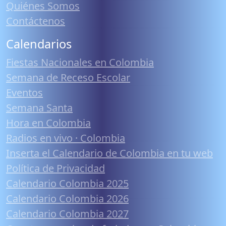
Quiénes Somos
Contáctenos
Calendarios
Fiestas Nacionales en Colombia
Semana de Receso Escolar
Eventos
Semana Santa
Hora en Colombia
Radios en vivo · Colombia
Inserta el Calendario de Colombia en tu web
Política de Privacidad
Calendario Colombia 2025
Calendario Colombia 2026
Calendario Colombia 2027