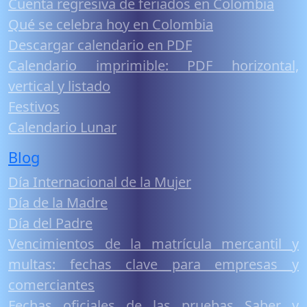
Cuenta regresiva de feriados en Colombia
Qué se celebra hoy en Colombia
Descargar calendario en PDF
Calendario imprimible: PDF horizontal,
vertical y listado
Festivos
Calendario Lunar
Blog
Día Internacional de la Mujer
Día de la Madre
Día del Padre
Vencimientos de la matrícula mercantil y
multas: fechas clave para empresas y
comerciantes
Fechas oficiales de las pruebas Saber y