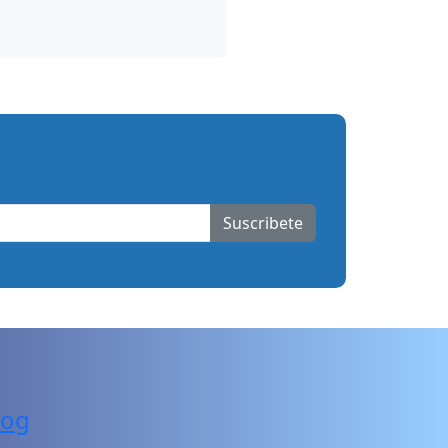
Suscribete
log