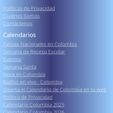
Políticas de Privacidad
Quiénes Somos
Contáctenos
Calendarios
Fiestas Nacionales en Colombia
Semana de Receso Escolar
Eventos
Semana Santa
Hora en Colombia
Radios en vivo · Colombia
Inserta el Calendario de Colombia en tu web
Política de Privacidad
Calendario Colombia 2025
Calendario Colombia 2026