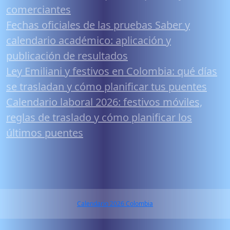
comerciantes
Fechas oficiales de las pruebas Saber y
calendario académico: aplicación y
publicación de resultados
Ley Emiliani y festivos en Colombia: qué días
se trasladan y cómo planificar tus puentes
Calendario laboral 2026: festivos móviles,
reglas de traslado y cómo planificar los
últimos puentes
Calendario 2026 Colombia