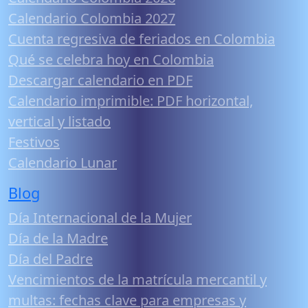
Calendario Colombia 2027
Cuenta regresiva de feriados en Colombia
Qué se celebra hoy en Colombia
Descargar calendario en PDF
Calendario imprimible: PDF horizontal,
vertical y listado
Festivos
Calendario Lunar
Blog
Día Internacional de la Mujer
Día de la Madre
Día del Padre
Vencimientos de la matrícula mercantil y
multas: fechas clave para empresas y