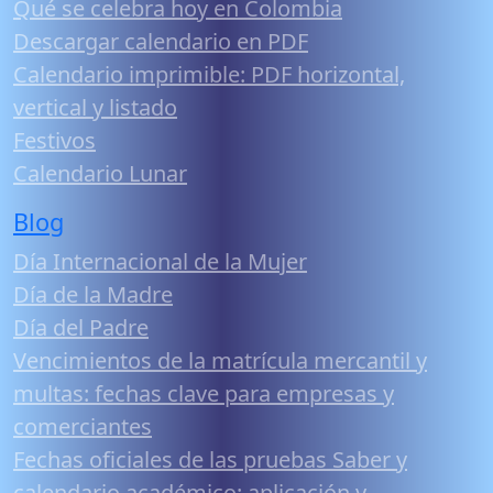
Qué se celebra hoy en Colombia
Descargar calendario en PDF
Calendario imprimible: PDF horizontal,
vertical y listado
Festivos
Calendario Lunar
Blog
Día Internacional de la Mujer
Día de la Madre
Día del Padre
Vencimientos de la matrícula mercantil y
multas: fechas clave para empresas y
comerciantes
Fechas oficiales de las pruebas Saber y
calendario académico: aplicación y