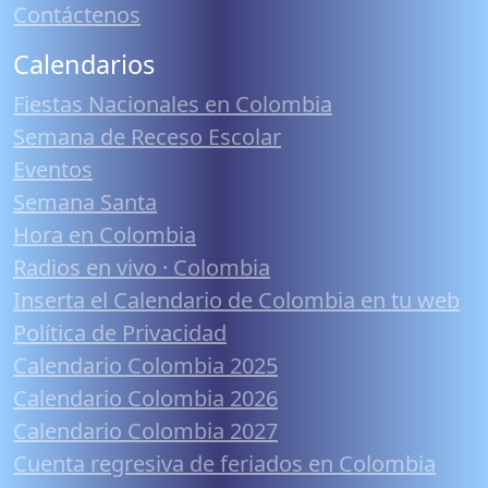
Contáctenos
Calendarios
Fiestas Nacionales en Colombia
Semana de Receso Escolar
Eventos
Semana Santa
Hora en Colombia
Radios en vivo · Colombia
Inserta el Calendario de Colombia en tu web
Política de Privacidad
Calendario Colombia 2025
Calendario Colombia 2026
Calendario Colombia 2027
Cuenta regresiva de feriados en Colombia