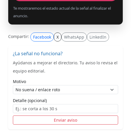
Te mostraremos el estado actual de la señal al finalizar el
anuncio.
Compartir:
Facebook
X
WhatsApp
LinkedIn
¿La señal no funciona?
Ayúdanos a mejorar el directorio. Tu aviso lo revisa el
equipo editorial.
Motivo
Detalle (opcional)
Enviar aviso