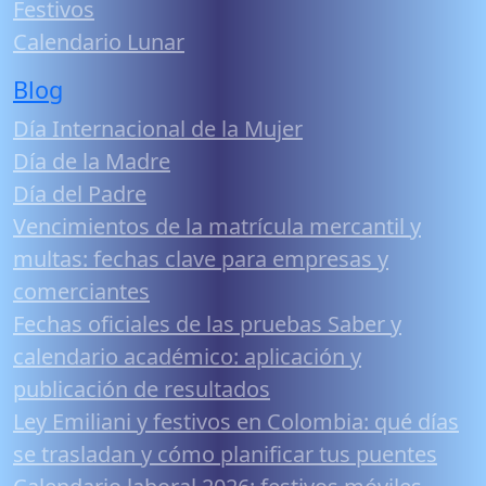
Festivos
Calendario Lunar
Blog
Día Internacional de la Mujer
Día de la Madre
Día del Padre
Vencimientos de la matrícula mercantil y
multas: fechas clave para empresas y
comerciantes
Fechas oficiales de las pruebas Saber y
calendario académico: aplicación y
publicación de resultados
Ley Emiliani y festivos en Colombia: qué días
se trasladan y cómo planificar tus puentes