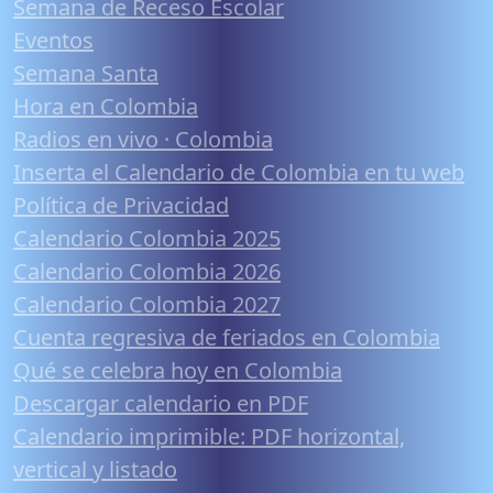
Semana de Receso Escolar
Eventos
Semana Santa
Hora en Colombia
Radios en vivo · Colombia
Inserta el Calendario de Colombia en tu web
Política de Privacidad
Calendario Colombia 2025
Calendario Colombia 2026
Calendario Colombia 2027
Cuenta regresiva de feriados en Colombia
Qué se celebra hoy en Colombia
Descargar calendario en PDF
Calendario imprimible: PDF horizontal,
vertical y listado