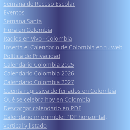
Semana de Receso Escolar
Eventos
Semana Santa
Hora en Colombia
Radios en vivo · Colombia
Inserta el Calendario de Colombia en tu web
Política de Privacidad
Calendario Colombia 2025
Calendario Colombia 2026
Calendario Colombia 2027
Cuenta regresiva de feriados en Colombia
Qué se celebra hoy en Colombia
Descargar calendario en PDF
Calendario imprimible: PDF horizontal,
vertical y listado