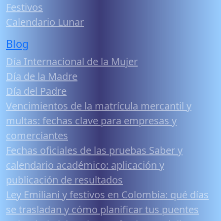
Festivos
Calendario Lunar
Blog
Día Internacional de la Mujer
Día de la Madre
Día del Padre
Vencimientos de la matrícula mercantil y
multas: fechas clave para empresas y
comerciantes
Fechas oficiales de las pruebas Saber y
calendario académico: aplicación y
publicación de resultados
Ley Emiliani y festivos en Colombia: qué días
se trasladan y cómo planificar tus puentes