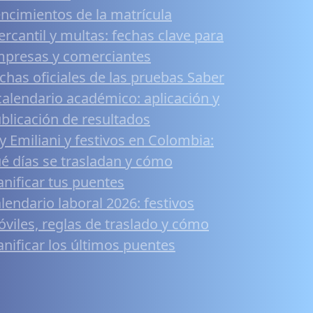
ncimientos de la matrícula
rcantil y multas: fechas clave para
presas y comerciantes
chas oficiales de las pruebas Saber
calendario académico: aplicación y
blicación de resultados
y Emiliani y festivos en Colombia:
é días se trasladan y cómo
anificar tus puentes
lendario laboral 2026: festivos
viles, reglas de traslado y cómo
anificar los últimos puentes