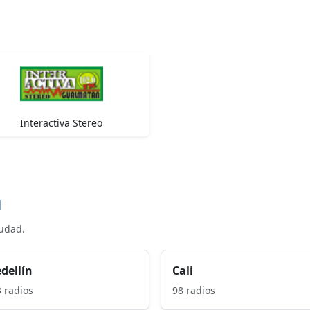
Interactiva Stereo
d
iudad.
dellín
Cali
 radios
98 radios