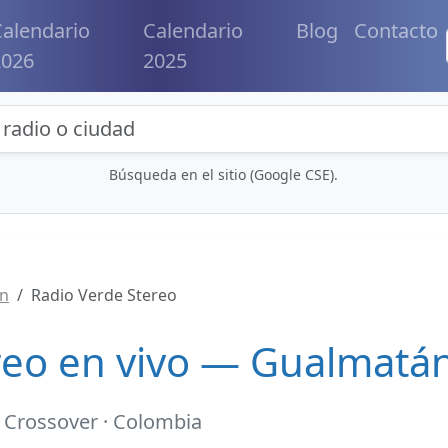
alendario
Calendario
Blog
Contacto
2026
2025
eda de radios y contenidos
Búsqueda en el sitio (Google CSE).
n
Radio Verde Stereo
reo en vivo — Gualmatá
 Crossover · Colombia