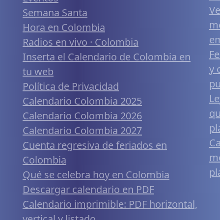
Ve
Semana Santa
me
Hora en Colombia
em
Radios en vivo · Colombia
Fe
Inserta el Calendario de Colombia en
y 
tu web
pu
Política de Privacidad
Le
Calendario Colombia 2025
qu
Calendario Colombia 2026
pl
Calendario Colombia 2027
Ca
Cuenta regresiva de feriados en
mó
Colombia
pl
Qué se celebra hoy en Colombia
Descargar calendario en PDF
Calendario imprimible: PDF horizontal,
vertical y listado