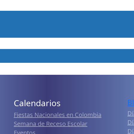
Calendarios
B
Dí
Fiestas Nacionales en Colombia
Dí
Semana de Receso Escolar
Dí
Eventos