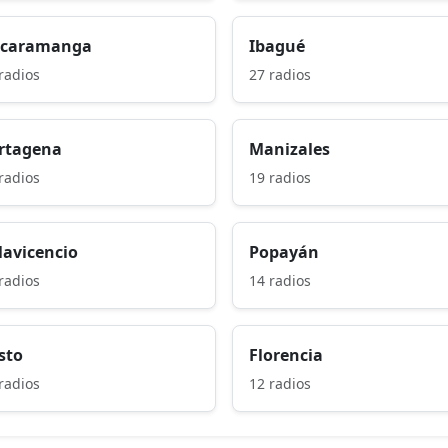
caramanga
Ibagué
radios
27 radios
rtagena
Manizales
radios
19 radios
llavicencio
Popayán
radios
14 radios
sto
Florencia
radios
12 radios