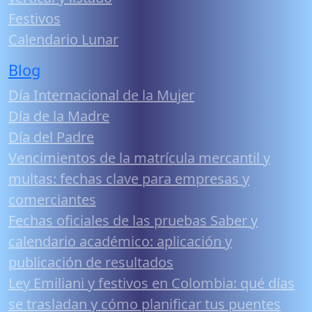
Festivos
Calendario Lunar
Blog
Día Internacional de la Mujer
Día de la Madre
Día del Padre
Vencimientos de la matrícula mercantil y
multas: fechas clave para empresas y
comerciantes
Fechas oficiales de las pruebas Saber y
calendario académico: aplicación y
publicación de resultados
Ley Emiliani y festivos en Colombia: qué días
se trasladan y cómo planificar tus puentes