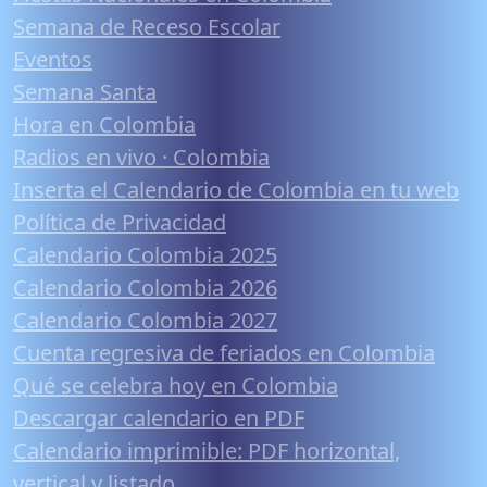
Semana de Receso Escolar
Eventos
Semana Santa
Hora en Colombia
Radios en vivo · Colombia
Inserta el Calendario de Colombia en tu web
Política de Privacidad
Calendario Colombia 2025
Calendario Colombia 2026
Calendario Colombia 2027
Cuenta regresiva de feriados en Colombia
Qué se celebra hoy en Colombia
Descargar calendario en PDF
Calendario imprimible: PDF horizontal,
vertical y listado