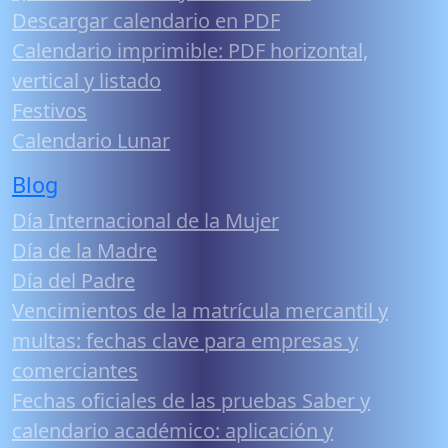
Descargar calendario en PDF
Calendario imprimible: PDF horizontal,
vertical y listado
Festivos
Calendario Lunar
Blog
Día Internacional de la Mujer
Día de la Madre
Día del Padre
Vencimientos de la matrícula mercantil y
multas: fechas clave para empresas y
comerciantes
Fechas oficiales de las pruebas Saber y
calendario académico: aplicación y