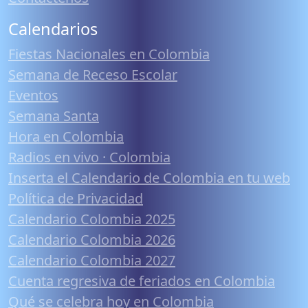
Calendarios
Fiestas Nacionales en Colombia
Semana de Receso Escolar
Eventos
Semana Santa
Hora en Colombia
Radios en vivo · Colombia
Inserta el Calendario de Colombia en tu web
Política de Privacidad
Calendario Colombia 2025
Calendario Colombia 2026
Calendario Colombia 2027
Cuenta regresiva de feriados en Colombia
Qué se celebra hoy en Colombia