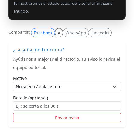
Te mostraremos el estado actual de la señal al finalizar el
anuncio.
Compartir:
Facebook
X
WhatsApp
LinkedIn
¿La señal no funciona?
Ayúdanos a mejorar el directorio. Tu aviso lo revisa el
equipo editorial.
Motivo
Detalle (opcional)
Enviar aviso