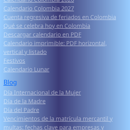
Calendario Colombia 2027
Cuenta regresiva de feriados en Colombia
Qué se celebra hoy en Colombia
Descargar calendario en PDF
Calendario imprimible: PDF horizontal,
vertical y listado
Festivos
Calendario Lunar
Blog
Día Internacional de la Mujer
Día de la Madre
Día del Padre
Vencimientos de la matrícula mercantil y
multas: fechas clave para empresas y