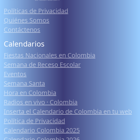
Políticas de Privacidad
Quiénes Somos
Contáctenos
Calendarios
Fiestas Nacionales en Colombia
Semana de Receso Escolar
Eventos
Semana Santa
Hora en Colombia
Radios en vivo · Colombia
Inserta el Calendario de Colombia en tu web
Política de Privacidad
Calendario Colombia 2025
Calendario Colombia 2026