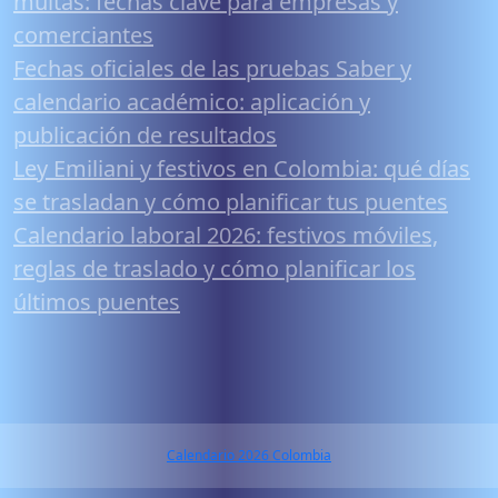
multas: fechas clave para empresas y
comerciantes
Fechas oficiales de las pruebas Saber y
calendario académico: aplicación y
publicación de resultados
Ley Emiliani y festivos en Colombia: qué días
se trasladan y cómo planificar tus puentes
Calendario laboral 2026: festivos móviles,
reglas de traslado y cómo planificar los
últimos puentes
Calendario 2026 Colombia