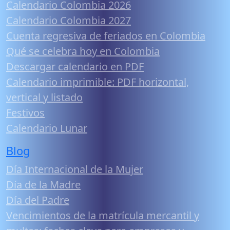
Calendario Colombia 2026
Calendario Colombia 2027
Cuenta regresiva de feriados en Colombia
Qué se celebra hoy en Colombia
Descargar calendario en PDF
Calendario imprimible: PDF horizontal,
vertical y listado
Festivos
Calendario Lunar
Blog
Día Internacional de la Mujer
Día de la Madre
Día del Padre
Vencimientos de la matrícula mercantil y