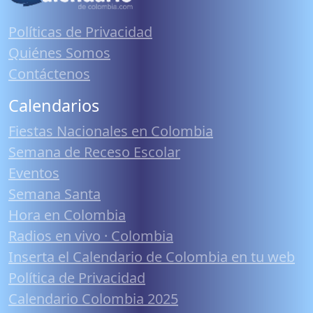
Políticas de Privacidad
Quiénes Somos
Contáctenos
Calendarios
Fiestas Nacionales en Colombia
Semana de Receso Escolar
Eventos
Semana Santa
Hora en Colombia
Radios en vivo · Colombia
Inserta el Calendario de Colombia en tu web
Política de Privacidad
Calendario Colombia 2025