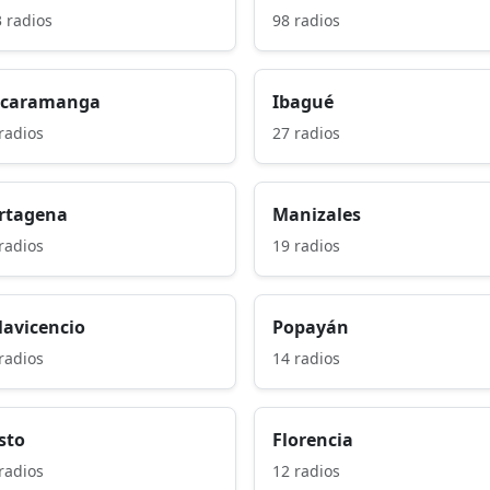
 radios
98 radios
caramanga
Ibagué
radios
27 radios
rtagena
Manizales
radios
19 radios
llavicencio
Popayán
radios
14 radios
sto
Florencia
radios
12 radios