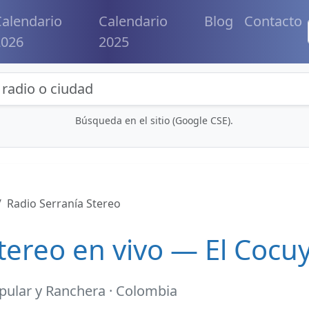
alendario
Calendario
Blog
Contacto
2026
2025
eda de radios y contenidos
Búsqueda en el sitio (Google CSE).
Radio Serranía Stereo
tereo en vivo — El Cocu
pular y Ranchera · Colombia