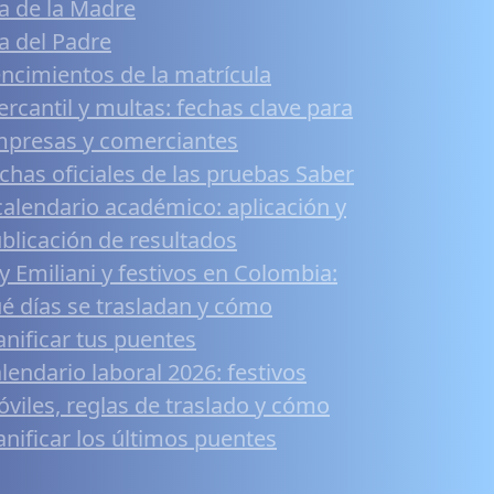
a de la Madre
a del Padre
ncimientos de la matrícula
rcantil y multas: fechas clave para
presas y comerciantes
chas oficiales de las pruebas Saber
calendario académico: aplicación y
blicación de resultados
y Emiliani y festivos en Colombia:
é días se trasladan y cómo
anificar tus puentes
lendario laboral 2026: festivos
viles, reglas de traslado y cómo
anificar los últimos puentes