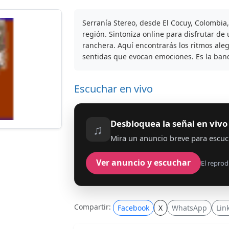
Serranía Stereo, desde El Cocuy, Colombia,
región. Sintoniza online para disfrutar de
ranchera. Aquí encontrarás los ritmos aleg
sentidas que evocan emociones. Es la ban
Escuchar en vivo
Desbloquea la señal en vivo
♫
Mira un anuncio breve para escuc
Ver anuncio y escuchar
El reprod
Compartir:
Facebook
X
WhatsApp
Lin