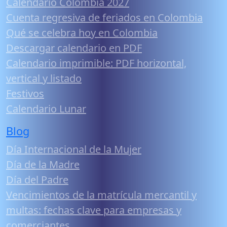
Calendario Colombia 2027
Cuenta regresiva de feriados en Colombia
Qué se celebra hoy en Colombia
Descargar calendario en PDF
Calendario imprimible: PDF horizontal,
vertical y listado
Festivos
Calendario Lunar
Blog
Día Internacional de la Mujer
Día de la Madre
Día del Padre
Vencimientos de la matrícula mercantil y
multas: fechas clave para empresas y
comerciantes