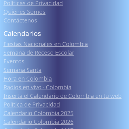
Políticas de Privacidad
Quiénes Somos
Contáctenos
Calendarios
Fiestas Nacionales en Colombia
Semana de Receso Escolar
Eventos
Semana Santa
Hora en Colombia
Radios en vivo · Colombia
Inserta el Calendario de Colombia en tu web
Política de Privacidad
Calendario Colombia 2025
Calendario Colombia 2026