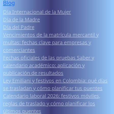
Blog
Día Internacional de la Mujer
Día de la Madre
Día del Padre
Vencimientos de la matrícula mercantil y
multas: fechas clave para empresas y
comerciantes
Fechas oficiales de las pruebas Saber y
calendario académico: aplicación y
publicación de resultados
Ley Emiliani y festivos en Colombia: qué días
se trasladan y cómo planificar tus puentes
Calendario laboral 2026: festivos móviles,
reglas de traslado y cómo planificar los
últimos puentes