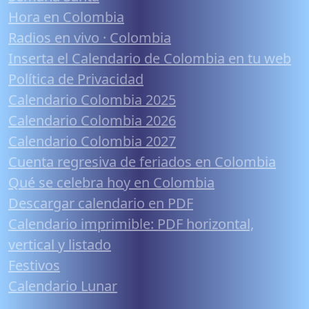
Hora en Colombia
Radios en vivo · Colombia
Inserta el Calendario de Colombia en tu web
Política de Privacidad
Calendario Colombia 2025
Calendario Colombia 2026
Calendario Colombia 2027
Cuenta regresiva de feriados en Colombia
Qué se celebra hoy en Colombia
Descargar calendario en PDF
Calendario imprimible: PDF horizontal,
vertical y listado
Festivos
Calendario Lunar