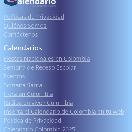
Políticas de Privacidad
Quiénes Somos
Contáctenos
Calendarios
Fiestas Nacionales en Colombia
Semana de Receso Escolar
Eventos
Semana Santa
Hora en Colombia
Radios en vivo · Colombia
Inserta el Calendario de Colombia en tu web
Política de Privacidad
Calendario Colombia 2025