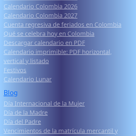
Calendario Colombia 2026
Calendario Colombia 2027
Cuenta regresiva de feriados en Colombia
Qué se celebra hoy en Colombia
Descargar calendario en PDF
Calendario imprimible: PDF horizontal,
vertical y listado
Festivos
Calendario Lunar
Blog
Día Internacional de la Mujer
Día de la Madre
Día del Padre
Vencimientos de la matrícula mercantil y