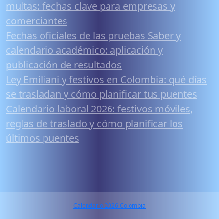
multas: fechas clave para empresas y
comerciantes
Fechas oficiales de las pruebas Saber y
calendario académico: aplicación y
publicación de resultados
Ley Emiliani y festivos en Colombia: qué días
se trasladan y cómo planificar tus puentes
Calendario laboral 2026: festivos móviles,
reglas de traslado y cómo planificar los
últimos puentes
Calendario 2026 Colombia